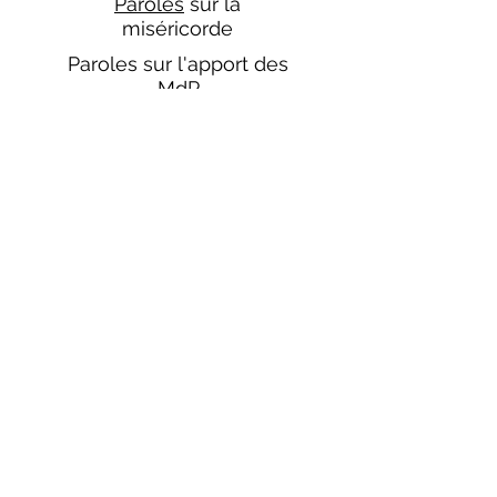
Paroles
sur la
miséricorde
Paroles sur l'apport des
MdP
Paroles de
MdP
Paroles sur la vie de
famille
Paroles sur
l'Église
Pour prier avec nous
cliquez sur l'image