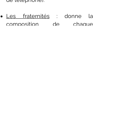
Les fraternités
: donne la
composition de chaque
fraternité locale. Un clic sur une
ligne donne accès aux mêmes
données que celle du
trombinoscope.
Photos
: cette ligne du menu
vous permet de visualiser les
différences albums photos qui
ont été constitués lors des
principaux événements de notre
Fraternité.
Événements
: par cette entrée,
vous pouvez accéder en un seul