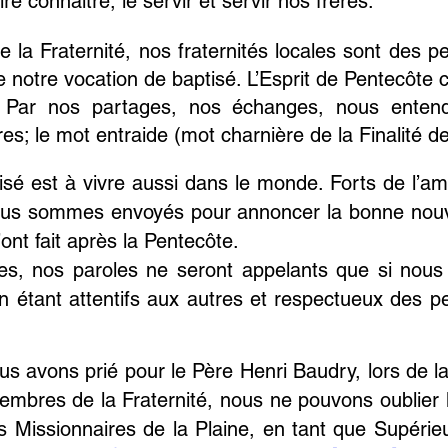
aire connaître, le servir et servir nos frères.
a Fraternité, nos fraternités locales sont des pet
e notre vocation de baptisé. L’Esprit de Pentecôt
i. Par nos partages, nos échanges, nous ente
es; le mot entraide (mot charnière de la Finalité de
isé est à vivre aussi dans le monde. Forts de l’am
nous sommes envoyés pour annoncer la bonne nou
’ont fait après la Pentecôte.
tes, nos paroles ne seront appelants que si nous
en étant attentifs aux autres et respectueux des p
us avons prié pour le Père Henri Baudry, lors de l
Membres de la Fraternité, nous ne pouvons oublier 
es Missionnaires de la Plaine, en tant que Supér