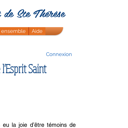
t de Ste Thérèse
fratmd
p1
r ensemble
Aide
Connexion
 l'Esprit Saint
eu la joie d’être témoins de